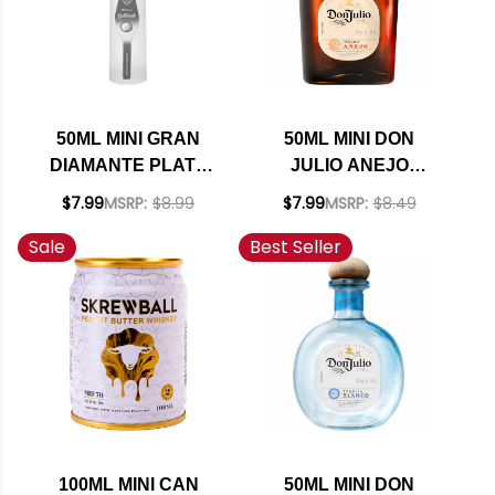
50ML MINI GRAN
50ML MINI DON
DIAMANTE PLATA
JULIO ANEJO
TEQUILA
TEQUILA
$7.99
MSRP:
$8.99
$7.99
MSRP:
$8.49
Sale
Best Seller
100ML MINI CAN
50ML MINI DON