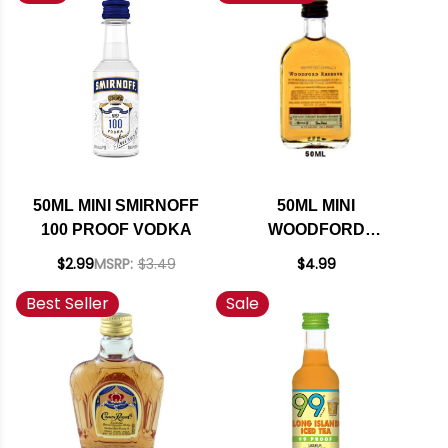
50ML MINI SMIRNOFF
50ML MINI
100 PROOF VODKA
WOODFORD
RESERVE BOURBON
$2.99
MSRP:
$3.49
$4.99
Best Seller
Sale