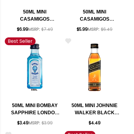
50ML MINI
50ML MINI
CASAMIGOS
CASAMIGOS
REPOSADO TEQUILA
BLANCO TEQUILA
$6.99
MSRP:
$7.49
$5.99
MSRP:
$6.49
Best Seller
50ML MINI BOMBAY
50ML MINI JOHNNIE
SAPPHIRE LONDON
WALKER BLACK
DRY GIN
LABEL 12 YEAR OLD
$3.49
MSRP:
$3.99
$4.49
BLENDED SCOTCH