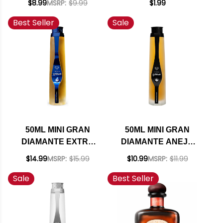
$8.99
MSRP:
$9.99
$1.99
LIQUEUR
Best Seller
Sale
50ML MINI GRAN
50ML MINI GRAN
DIAMANTE EXTRA
DIAMANTE ANEJO
ANEJO TEQUILA
TEQUILA
$14.99
MSRP:
$15.99
$10.99
MSRP:
$11.99
Sale
Best Seller