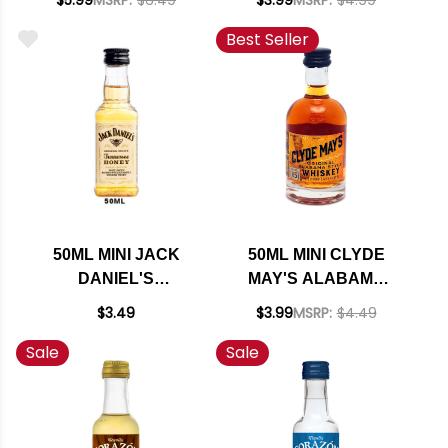
$5.99
MSRP:
$6.49
$3.99
MSRP:
$4.99
BITTERS (ITALY)
Best Seller
50ML MINI JACK
50ML MINI CLYDE
DANIEL'S
MAY'S ALABAMA
TENNESSEE HONEY
STYLE WHISKEY
$3.49
$3.99
MSRP:
$4.49
LIQUEUR
Sale
Sale