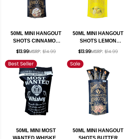
50ML MINI HANGOUT
50ML MINI HANGOUT
SHOTS CINNAMON
SHOTS LEMON
ROLL LIQUEUR 8
LIQUEUR 8 PACK
$13.99
MSRP:
$14.99
$13.99
MSRP:
$14.99
PACK
Best Seller
Sale
50ML MINI MOST
50ML MINI HANGOUT
WANTED WHISKEY
SHOTS BUTTER