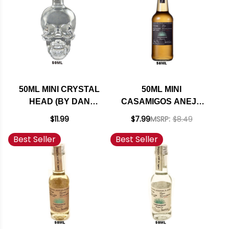
50ML MINI CRYSTAL
50ML MINI
HEAD (BY DAN
CASAMIGOS ANEJO
AYKROYD) NEW
TEQUILA
$11.99
$7.99
MSRP:
$8.49
FOUNDLAND VODKA
Best Seller
Best Seller