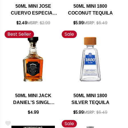
50ML MINI JOSE
50ML MINI 1800
CUERVO ESPECIAL
COCONUT TEQUILA
GOLD
$2.49
MSRP:
$2.99
$5.99
MSRP:
$6.49
Best Seller
Sale
50ML MINI JACK
50ML MINI 1800
DANIEL'S SINGLE
SILVER TEQUILA
BARREL SELECT
$4.99
$5.99
MSRP:
$6.49
TENNESSEE
Sale
WHISKEY