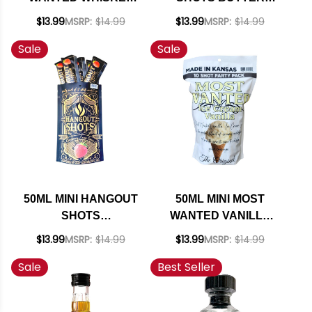
10 PACK
PECAN LIQUEUR 8
$13.99
MSRP:
$14.99
$13.99
MSRP:
$14.99
PACK
Sale
Sale
50ML MINI HANGOUT
50ML MINI MOST
SHOTS
WANTED VANILLA
STRAWBERRY
ICE CREAM LIQUEUR
$13.99
MSRP:
$14.99
$13.99
MSRP:
$14.99
CREAM LIQUEUR 8
10 PACK
Sale
Best Seller
PACK