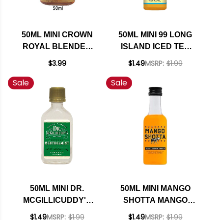
50ML MINI CROWN
50ML MINI 99 LONG
ROYAL BLENDED
ISLAND ICED TEA
CANADIAN WHISKY
SCHNAPPS
$3.99
$1.49
MSRP:
$1.99
LIQUEUR
Sale
Sale
50ML MINI DR.
50ML MINI MANGO
MCGILLICUDDY'S
SHOTTA MANGO
MENTHOLMINT
JALAPENO TEQUILA
$1.49
MSRP:
$1.99
$1.49
MSRP:
$1.99