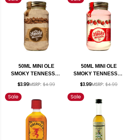
50ML MINI OLE
50ML MINI OLE
SMOKY TENNESSEE
SMOKY TENNESSEE
BUTTER PECAN
WHITE CHOCOLATE
$3.99
MSRP:
$4.99
$3.99
MSRP:
$4.99
MOONSHINE
STRAWBERRY
Sale
Sale
CREME MOONSHINE