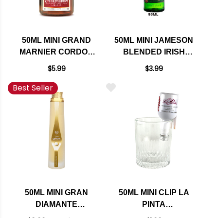
50ML MINI GRAND
50ML MINI JAMESON
MARNIER CORDON
BLENDED IRISH
ROUGE ORANGE
WHISKEY
$5.99
$3.99
LIQUEUR
Best Seller
50ML MINI GRAN
50ML MINI CLIP LA
DIAMANTE
PINTA
REPOSADO TEQUILA
POMEGRANATE