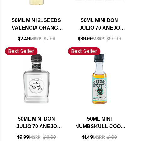
50ML MINI 21SEEDS
50ML MINI DON
VALENCIA ORANGE
JULIO 70 ANEJO
BLANCO TEQUILA
CRISTALINO
$2.49
MSRP:
$2.99
$89.99
MSRP:
$99.99
TEQUILA 10 PACK
Best Seller
Best Seller
50ML MINI DON
50ML MINI
JULIO 70 ANEJO
NUMBSKULL COOL
CRISTALINO
MINT AND
$9.99
MSRP:
$10.99
$1.49
MSRP:
$1.99