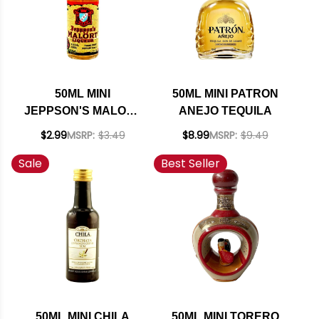
50ML MINI
50ML MINI PATRON
JEPPSON'S MALORT
ANEJO TEQUILA
LIQUEUR
$2.99
MSRP:
$3.49
$8.99
MSRP:
$9.49
Sale
Best Seller
50ML MINI CHILA
50ML MINI TORERO