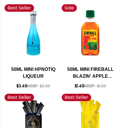
TEQUILA
CHOCOLATE
Best Seller
Sale
WHISKEY 750ML
50ML MINI HPNOTIQ
50ML MINI FIREBALL
LIQUEUR
BLAZIN' APPLE
WHISKY
$3.49
MSRP:
$3.99
$1.49
MSRP:
$1.99
Best Seller
Best Seller