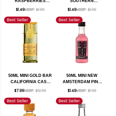
RASPBERRIES
SOUTHERN
SCHNAPPS
COMFORT ORIGINAL
$1.49
MSRP:
$1.99
$1.49
MSRP:
$1.99
LIQUEUR
WHISKEY LIQUEUR
Best Seller
Best Seller
70 PROOF
50ML MINI GOLD BAR
50ML MINI NEW
CALIFORNIA CASK
AMSTERDAM PINK
FINISHED BLENDED
WHITNEY VODKA
$7.99
MSRP:
$12.99
$1.49
MSRP:
$1.99
AMERICAN WHISKEY
Best Seller
Best Seller