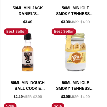
50ML MINI JACK
50ML MINI OLE
DANIEL'S
SMOKY TENNESSEE
TENNESSEE FIRE
APPLE PIE
$3.49
$3.99
MSRP:
$4.99
LIQUEUR
MOONSHINE
Best Seller
Best Seller
50ML MINI DOUGH
50ML MINI OLE
BALL COOKIE
SMOKY TENNESSEE
DOUGH WHISKEY
BANANA PUDDING
$2.49
MSRP:
$2.99
$3.99
MSRP:
$4.99
CREAM MOONSHINE
Sale
Sale