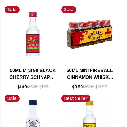
LIQUEUR
Sale
Sale
50ML MINI 99 BLACK
50ML MINI FIREBALL
CHERRY SCHNAPPS
CINNAMON WHISKY
LIQUEUR
10 PACK
$1.49
MSRP:
$1.99
$9.99
MSRP:
$19.99
Sale
Best Seller