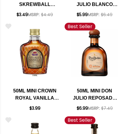
SKREWBALL
JULIO BLANCO
PEANUT BUTTER
TEQUILA
$3.49
MSRP:
$4.49
$5.99
MSRP:
$6.49
WHISKEY
Best Seller
50ML MINI CROWN
50ML MINI DON
ROYAL VANILLA
JULIO REPOSADO
CANADIAN WHISKY
TEQUILA
$3.99
$6.99
MSRP:
$7.49
Best Seller