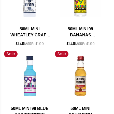
50ML MINI
50ML MINI 99
WHEATLEY CRAFT
BANANAS
DISTILLED VODKA
SCHNAPPS
$1.49
MSRP:
$1.99
$1.49
MSRP:
$1.99
LIQUEUR
Sale
Sale
50ML MINI 99 BLUE
50ML MINI