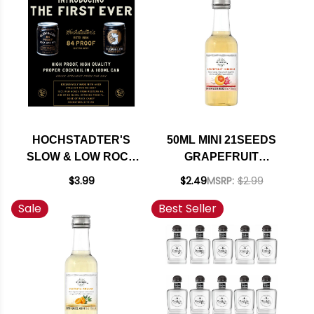
HOCHSTADTER'S
50ML MINI 21SEEDS
SLOW & LOW ROCK
GRAPEFRUIT
AND RYE COCKTAIL
HIBISCUS BLANCO
$3.99
$2.49
MSRP:
$2.99
IN A CAN 100ML
TEQUILA
Sale
Best Seller