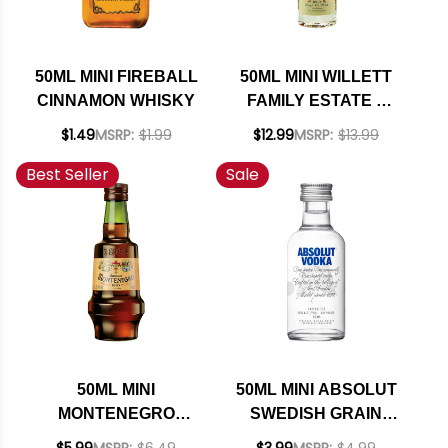
50ML MINI FIREBALL
50ML MINI WILLETT
CINNAMON WHISKY
FAMILY ESTATE 3
YEAR OLD CASK
$1.49
MSRP:
$1.99
$12.99
MSRP:
$13.99
STRENGTH
Best Seller
Sale
STRAIGHT RYE
WHISKEY
50ML MINI
50ML MINI ABSOLUT
MONTENEGRO
SWEDISH GRAIN
AMARO DIGESTIVE
VODKA