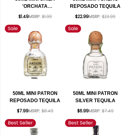
'ORCHATA
REPOSADO TEQUILA
CINNAMON CREAM
$1.49
MSRP:
$1.99
$22.99
MSRP:
$23.99
RUM
Sale
Sale
50ML MINI PATRON
50ML MINI PATRON
REPOSADO TEQUILA
SILVER TEQUILA
$7.99
MSRP:
$8.49
$6.99
MSRP:
$7.49
Best Seller
Best Seller