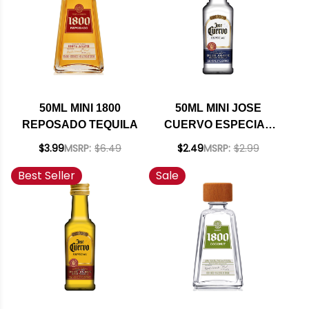
50ML MINI 1800
50ML MINI JOSE
REPOSADO TEQUILA
CUERVO ESPECIAL
SILVER TEQUILA
$3.99
MSRP:
$6.49
$2.49
MSRP:
$2.99
Best Seller
Sale