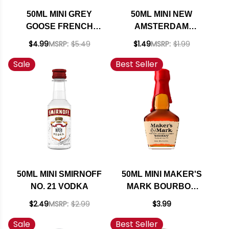
50ML MINI GREY
50ML MINI NEW
GOOSE FRENCH
AMSTERDAM
GRAIN VODKA
VODKA
$4.99
MSRP:
$5.49
$1.49
MSRP:
$1.99
Sale
Best Seller
50ML MINI SMIRNOFF
50ML MINI MAKER'S
NO. 21 VODKA
MARK BOURBON
WHISKY
$2.49
MSRP:
$2.99
$3.99
Sale
Best Seller