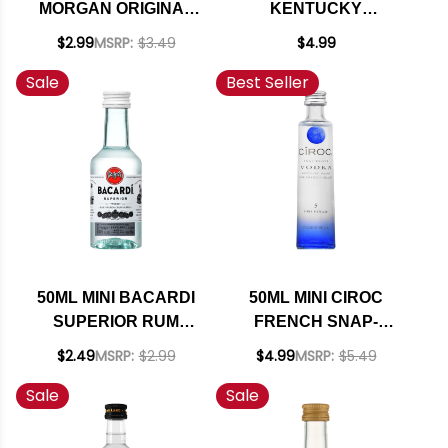
MORGAN ORIGINAL
KENTUCKY
SPICED RUM
STRAIGHT
$2.99
MSRP:
$3.49
$4.99
BOURBON
Sale
Best Seller
FRONTIER WHISKEY
50ML MINI BACARDI
50ML MINI CIROC
SUPERIOR RUM
FRENCH SNAP-
PUERTO RICO
FROST GRAPE
$2.49
MSRP:
$2.99
$4.99
MSRP:
$5.49
VODKA
Sale
Sale