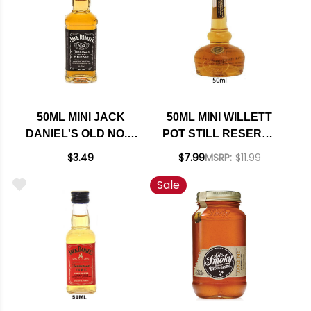
50ML MINI JACK
50ML MINI WILLETT
DANIEL'S OLD NO. 7
POT STILL RESERVE
TENNESSEE SOUR
BOURBON WHISKEY
$3.49
$7.99
MSRP:
$11.99
MASH WHISKEY
Sale