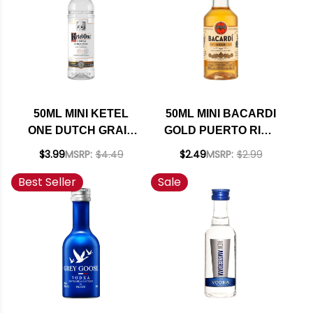
50ML MINI KETEL
50ML MINI BACARDI
ONE DUTCH GRAIN
GOLD PUERTO RICO
VODKA
RUM
$3.99
MSRP:
$4.49
$2.49
MSRP:
$2.99
Best Seller
Sale