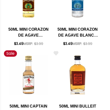
50ML MINI CORAZON
50ML MINI CORAZON
DE AGAVE
DE AGAVE BLANCO
REPOSADO TEQUILA
TEQUILA
$3.49
MSRP:
$3.99
$3.49
MSRP:
$3.99
Sale
50ML MINI CAPTAIN
50ML MINI BULLEIT