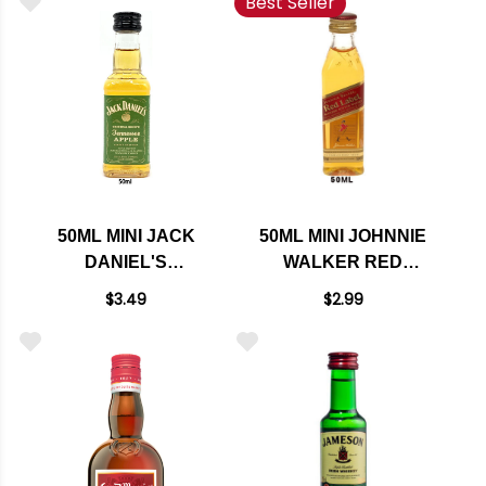
Best Seller
50ML MINI JACK
50ML MINI JOHNNIE
DANIEL'S
WALKER RED
TENNESSEE APPLE
LABEL BLENDED
$3.49
$2.99
LIQUEUR
SCOTCH RATED
88BTI